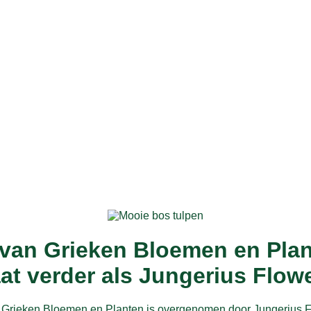
van Grieken Bloemen en Pla
at verder als Jungerius Flow
 Grieken Bloemen en Planten is overgenomen door Jungerius F