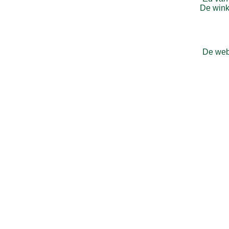
De winke
De webs